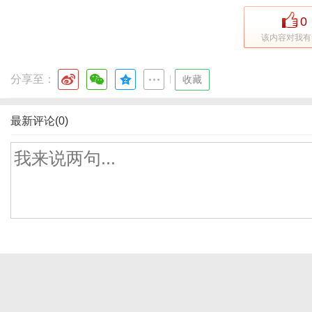
0
该内容对我有
分享至：
|
收藏
最新评论(0)