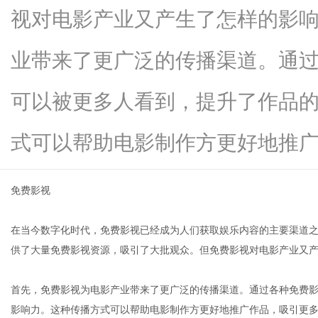
视对电影产业又产生了怎样的影
业带来了更广泛的传播渠道。通
新
可以被更多人看到，提升了作品
式可以帮助电影制作方更好地推广...
免费影视
在当今数字化时代，免费影视已经成为人们获取娱乐内容的主要渠道
闻
供了大量免费影视资源，吸引了大批观众。但免费影视对电影产业又
首先，免费影视为电影产业带来了更广泛的传播渠道。通过各种免费
影响力。这种传播方式可以帮助电影制作方更好地推广作品，吸引更