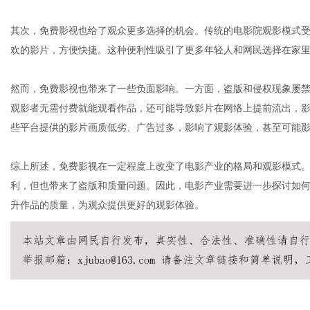
其次，免费影视也给了观众更多选择的机会。传统的电影院观影模式
欢的影片，方便快捷。这种便利性吸引了更多年轻人和网民选择在家
网
然而，免费影视也带来了一些负面影响。一方面，盗版和侵权现象屡
观影者无需付费就能观看作品，还可能导致影片在网络上提前流出，
些平台提供的影片画质低劣、广告过多，影响了观影体验，甚至可能
综上所述，免费影视在一定程度上改变了电影产业的格局和观影模式
利，但也带来了盗版和质量问题。因此，电影产业需要进一步探讨如
升作品的质量，为观众提供更好的观影体验。