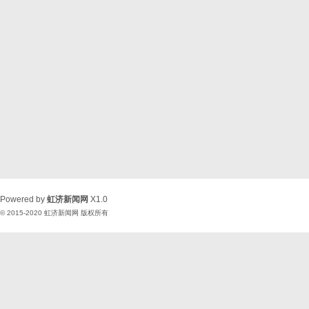
Powered by
虹济新闻网
X1.0
© 2015-2020
虹济新闻网
版权所有