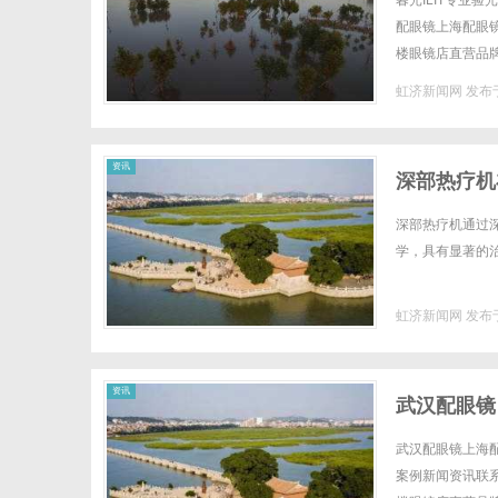
暮光ILIT专业
配眼镜上海配眼镜W
楼眼镜店直营品
全场镜片40%-6
虹济新闻网
发布于
新
资讯
深部热疗机
深部热疗机通过
学，具有显著的治
虹济新闻网
发布于
闻
资讯
武汉配眼镜
武汉配眼镜上海配
案例新闻资讯联系W