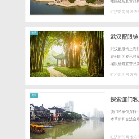
楼眼镜店直营品
全场镜片40%-6
虹济新闻网
发布于
网
资讯
武汉配眼镜
武汉配眼镜上海配
案例新闻资讯联系W
楼眼镜店直营品
全场镜片40%-6
虹济新闻网
发布于
资讯
探索厦门私
厦门私家侦探行
术革新和合法合规
虹济新闻网
发布于