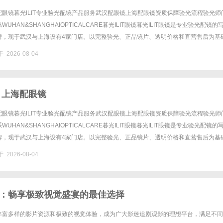
眼镜暮光ILIT专业验光配镜产品服务武汉配眼镜上海配眼镜资质保障验光流程验光师
UHAN&SHANGHAIOPTICALCARE暮光ILIT眼镜暮光ILIT眼镜是专业验光配镜的
牌，现于武汉与上海设有4家门店。以完整验光、正品镜片、透明价格和直营售后为基
0%优惠，兼顾高专业度与高性价比......
 2026-08-04
 上海配眼镜
眼镜暮光ILIT专业验光配镜产品服务武汉配眼镜上海配眼镜资质保障验光流程验光师
UHAN&SHANGHAIOPTICALCARE暮光ILIT眼镜暮光ILIT眼镜是专业验光配镜的
牌，现于武汉与上海设有4家门店。以完整验光、正品镜片、透明价格和直营售后为基
0%优惠，兼顾高专业度与高性价比......
 2026-08-04
：畅享极致视觉盛宴的最佳选择
丰富多样的影片资源和极致的视觉体验，成为广大影迷追剧观影的理想平台，满足不同