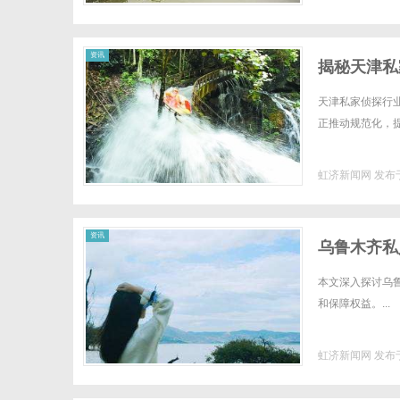
资讯
揭秘天津私
天津私家侦探行
正推动规范化，提
虹济新闻网
发布于
资讯
乌鲁木齐私
本文深入探讨乌
和保障权益。...
虹济新闻网
发布于