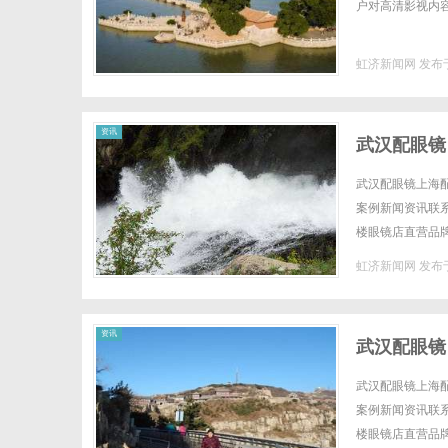
户对高清影视内容的
虹济新闻网
发布于
资讯
武汉配眼镜
武汉配眼镜上海配
案例新闻资讯联系W
楼眼镜店直营品
全场镜片40%-6
虹济新闻网
发布于
资讯
武汉配眼镜
武汉配眼镜上海配
案例新闻资讯联系W
楼眼镜店直营品