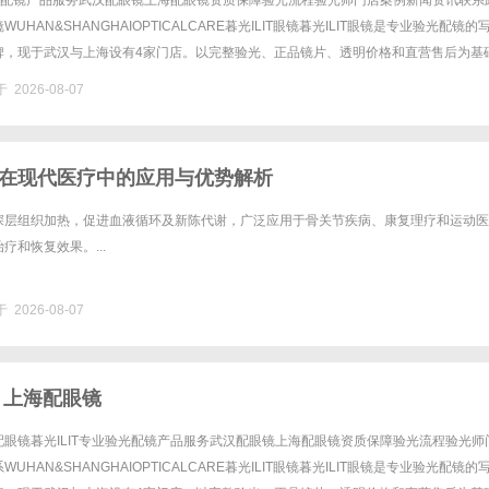
验光配镜产品服务武汉配眼镜上海配眼镜资质保障验光流程验光师门店案例新闻资讯联系
UHAN&SHANGHAIOPTICALCARE暮光ILIT眼镜暮光ILIT眼镜是专业验光配镜的
牌，现于武汉与上海设有4家门店。以完整验光、正品镜片、透明价格和直营售后为基
0%优惠，兼顾高专业度与高性价比......
 2026-08-07
在现代医疗中的应用与优势解析
深层组织加热，促进血液循环及新陈代谢，广泛应用于骨关节疾病、康复理疗和运动医
疗和恢复效果。...
 2026-08-07
 上海配眼镜
眼镜暮光ILIT专业验光配镜产品服务武汉配眼镜上海配眼镜资质保障验光流程验光师
UHAN&SHANGHAIOPTICALCARE暮光ILIT眼镜暮光ILIT眼镜是专业验光配镜的