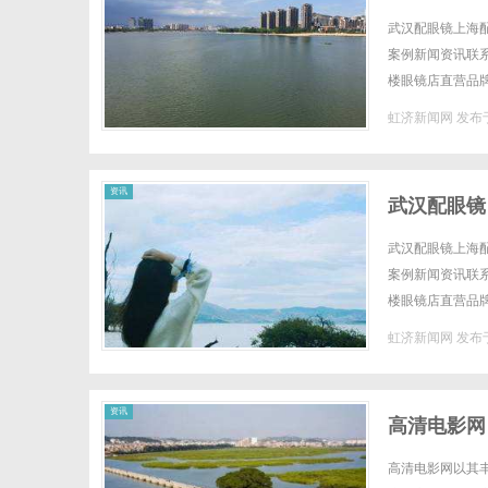
武汉配眼镜上海配
案例新闻资讯联系W
楼眼镜店直营品
全场镜片40%-6
虹济新闻网
发布于
资讯
武汉配眼镜
武汉配眼镜上海配
案例新闻资讯联系W
楼眼镜店直营品
全场镜片40%-6
虹济新闻网
发布于
资讯
高清电影网
高清电影网以其