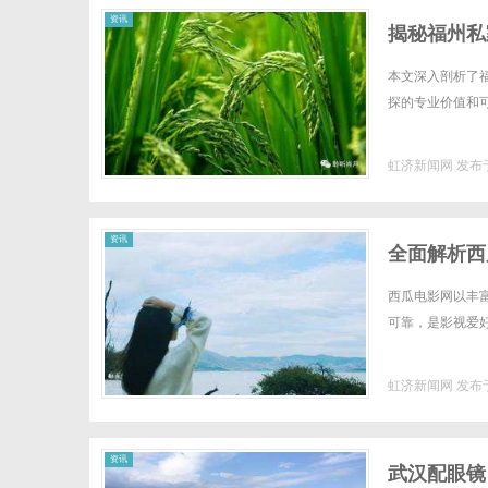
资讯
揭秘福州私
本文深入剖析了
探的专业价值和可靠
虹济新闻网
发布于
资讯
全面解析西
西瓜电影网以丰
可靠，是影视爱好
虹济新闻网
发布于
资讯
武汉配眼镜