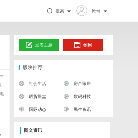
搜索
帐号
发表主题
签到
版块推荐
生
社会生活
房产家居
源
电
晒货殿堂
数码科技
国际动态
民生资讯
图文资讯
中