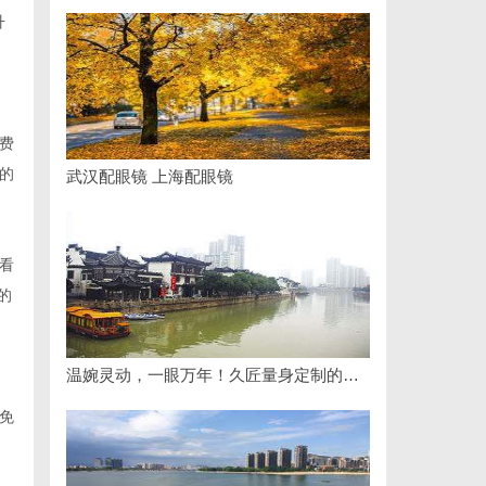
升
免费
的
武汉配眼镜 上海配眼镜
看
的
温婉灵动，一眼万年！久匠量身定制的眉眼唇，才是你整张脸的点睛之笔！淡颜系女生的气质加分项
免