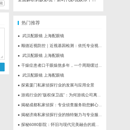
藏
热门推荐
武汉配眼镜 上海配眼镜
●
顺德近视防控｜近视基因检测：依托专业视光体系，打造青少年精准个体化控轴方案
●
武汉配眼镜 上海配眼镜
●
干燥症患者口干眼燥熬多年，一个周期缓过来？老中医：一张辨证方对症，身体找回津液
●
武汉配眼镜 上海配眼镜
●
探索厦门私家侦探行业的发展与应用全景
●
游戏行业的“版权保卫战”：为何游戏公司离不开版权律师
●
揭秘成都私家侦探：专业侦查服务助您解心中疑惑
●
揭秘济南私家侦探行业的独特魅力与专业服务
●
探秘6080影院：怀旧与现代完美融合的观影圣地
●