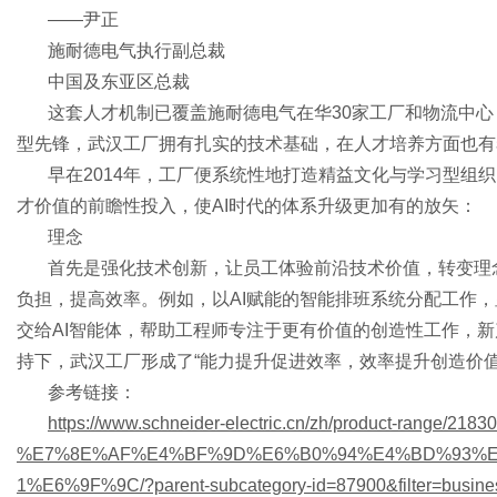
——尹正
施耐德电气执行副总裁
中国及东亚区总裁
网
这套人才机制已覆盖施耐德电气在华
30家工厂和物流中
型先锋，武汉工厂拥有扎实的技术基础，在人才培养方面也有
早在
2014年，工厂便系统性地打造精益文化与学习型组织
才价值的前瞻性投入，使AI时代的体系升级更加有的放矢：
理念
首先是强化技术创新，让员工体验前沿技术价值，转变理
负担，提高效率。例如，以
AI赋能的智能排班系统分配工作
交给AI智能体，帮助工程师专注于更有价值的创造性工作，新
持下，武汉工厂形成了“能力提升促进效率，效率提升创造价
参考链接：
https://www.schneider-electric.cn/zh/product-range/21830
%E7%8E%AF%E4%BF%9D%E6%B0%94%E4%BD%93%
1%E6%9F%9C/?parent-subcategory-id=87900&filter=busine