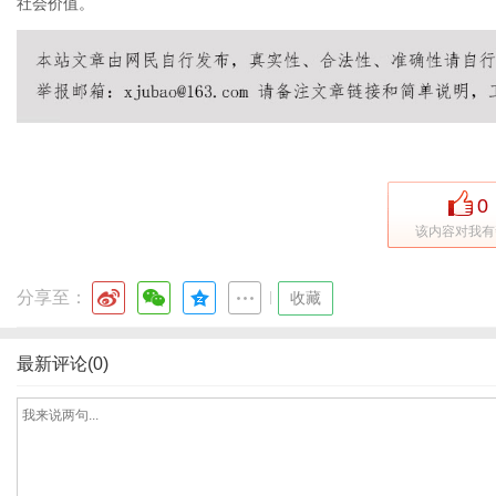
社会价值。
网
0
该内容对我有
分享至：
|
收藏
最新评论(0)