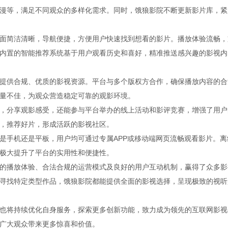
漫等，满足不同观众的多样化需求。同时，饿狼影院不断更新影片库，紧
面简洁清晰，导航便捷，方便用户快速找到想看的影片。播放体验流畅，
内置的智能推荐系统基于用户观看历史和喜好，精准推送感兴趣的影视内
提供合规、优质的影视资源。平台与多个版权方合作，确保播放内容的合
量不佳，为观众营造稳定可靠的观影环境。
，分享观影感受，还能参与平台举办的线上活动和影评竞赛，增强了用户
，推荐好片，形成活跃的影视社区。
是手机还是平板，用户均可通过专属APP或移动端网页流畅观看影片。离
极大提升了平台的实用性和便捷性。
的播放体验、合法合规的运营模式及良好的用户互动机制，赢得了众多影
寻找特定类型作品，饿狼影院都能提供全面的影视选择，呈现极致的视听
也将持续优化自身服务，探索更多创新功能，致力成为领先的互联网影视
广大观众带来更多惊喜和价值。