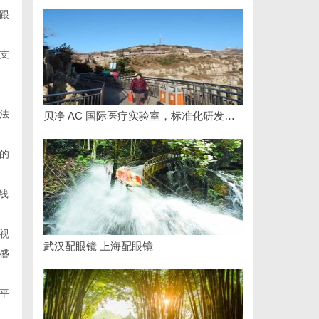
跟
支
法
贝净 AC 国际医疗实验室，标准化研发体系全解析
的
线
视
武汉配眼镜 上海配眼镜
盛
平