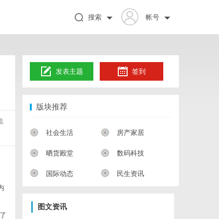
搜索
帐号
发表主题
签到
版块推荐
续
社会生活
房产家居
晒货殿堂
数码科技
国际动态
民生资讯
内
图文资讯
了