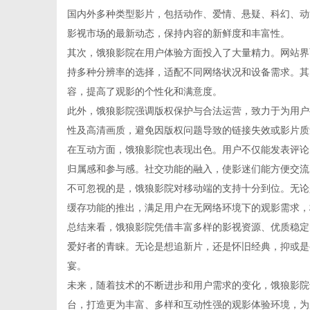
国内外多种类型影片，包括动作、爱情、悬疑、科幻、动
影视市场的最新动态，保持内容的新鲜度和丰富性。
其次，饿狼影院在用户体验方面投入了大量精力。网站界
持多种分辨率的选择，适配不同网络状况和设备需求。其
新
容，提高了观影的个性化和满意度。
此外，饿狼影院强调版权保护与合法运营，致力于为用户
性及高清画质，避免因版权问题导致的链接失效或影片质
在互动方面，饿狼影院也表现出色。用户不仅能发表评论
归属感和参与感。社交功能的融入，使影迷们能方便交流
不可忽视的是，饿狼影院对移动端的支持十分到位。无论
缓存功能的推出，满足用户在无网络环境下的观影需求，
总结来看，饿狼影院凭借丰富多样的影视资源、优质稳定
闻
爱好者的青睐。无论是想追新片，还是怀旧经典，抑或是
宴。
未来，随着技术的不断进步和用户需求的变化，饿狼影院
台，打造更为丰富、多样和互动性强的观影体验环境，为