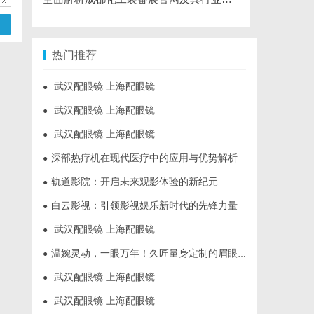
热门推荐
武汉配眼镜 上海配眼镜
●
武汉配眼镜 上海配眼镜
●
武汉配眼镜 上海配眼镜
●
深部热疗机在现代医疗中的应用与优势解析
●
轨道影院：开启未来观影体验的新纪元
●
白云影视：引领影视娱乐新时代的先锋力量
●
武汉配眼镜 上海配眼镜
●
温婉灵动，一眼万年！久匠量身定制的眉眼唇，才是你整张脸的点睛之笔！淡颜系女生的气质加分项
●
武汉配眼镜 上海配眼镜
●
武汉配眼镜 上海配眼镜
●